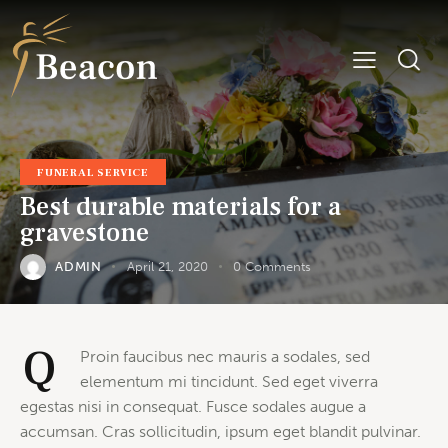
FUNERAL SERVICE
Best durable materials for a
gravestone
ADMIN
April 21, 2020
0
Comments
Q
Proin faucibus nec mauris a sodales, sed
elementum mi tincidunt. Sed eget viverra
egestas nisi in consequat. Fusce sodales augue a
accumsan. Cras sollicitudin, ipsum eget blandit pulvinar.