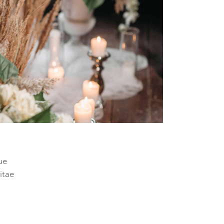
ue
itae