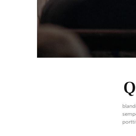
00:00
bland
sempe
portt