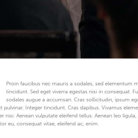
Q
Proin faucibus nec mauris a sodales, sed elementum m
tincidunt. Sed eget viverra egestas nisi in consequat. F
sodales augue a accumsan. Cras sollicitudin, ipsum eg
it pulvinar. Integer tincidunt. Cras dapibus. Vivamus ele
r nisi. Aenean vulputate eleifend tellus. Aenean leo ligula,
itor eu, consequat vitae, eleifend ac, enim.