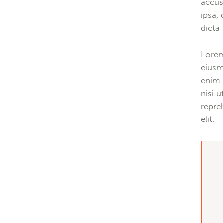
accus
ipsa, 
dicta
Lorem
eiusm
enim 
nisi 
repre
elit.