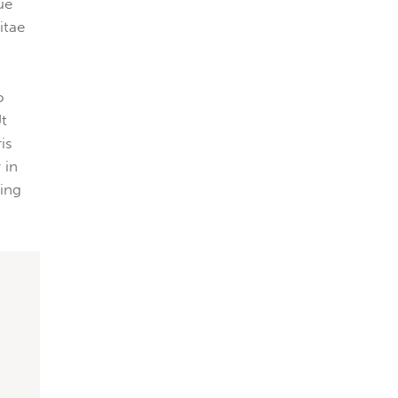
ue
itae
o
Ut
is
 in
cing