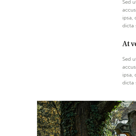
Sed u
accus
ipsa, 
dicta
At v
Sed u
accus
ipsa, 
dicta 