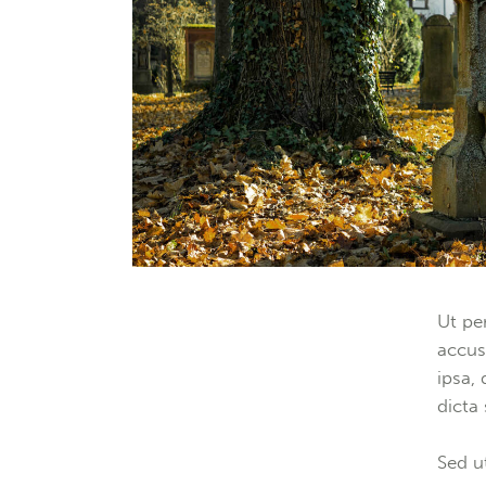
Ut pe
accus
ipsa, 
dicta
Sed u