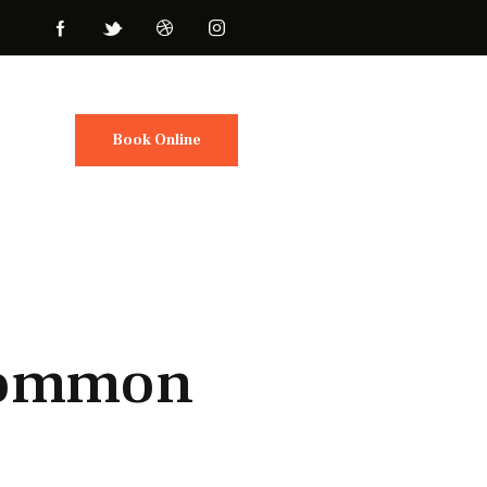
Book Online
 common