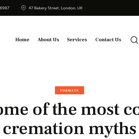
56987
47 Bakery Street, London, UK
Home
About Us
Services
Contact Us
FORMATS
some of the most
cremation myths