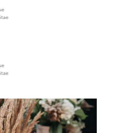
volume.
ue
itae
ue
itae