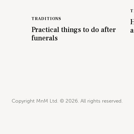
T
TRADITIONS
H
Practical things to do after
a
funerals
Copyright MnM Ltd. © 2026. All rights reserved.