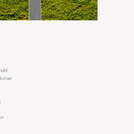
ndit
vinar
s
or