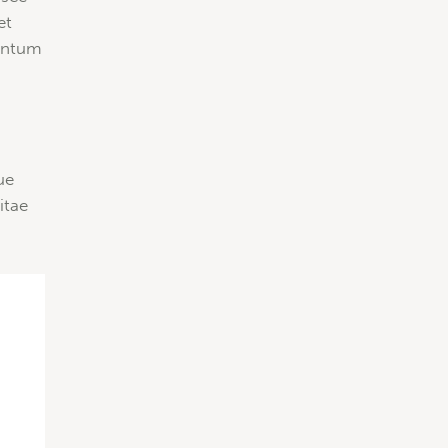
et
mentum
ue
itae