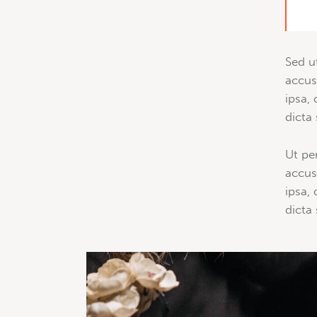
Sed u
accus
ipsa, 
dicta 
Ut pe
accus
ipsa, 
dicta