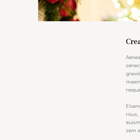
Crea
Aenea
senec
gravid
maxim
neque 
Etiam
risus
euism
sem e