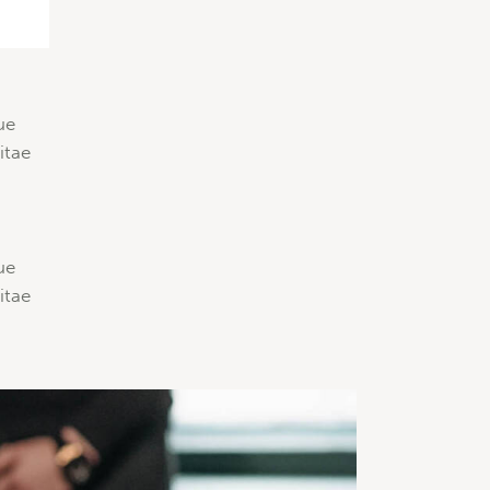
ue
itae
ue
itae