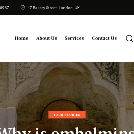
56987
47 Bakery Street, London, UK
Home
About Us
Services
Contact Us
YOUR STORIES
Why is embalmin