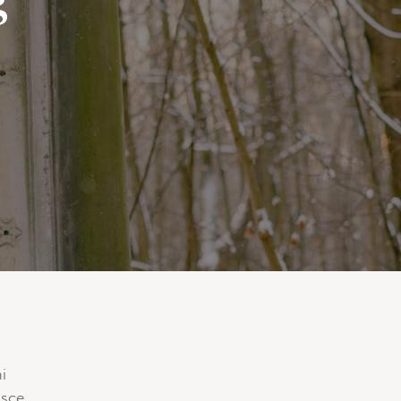
i
usce