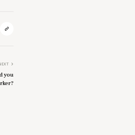
NEXT
d you
rker?