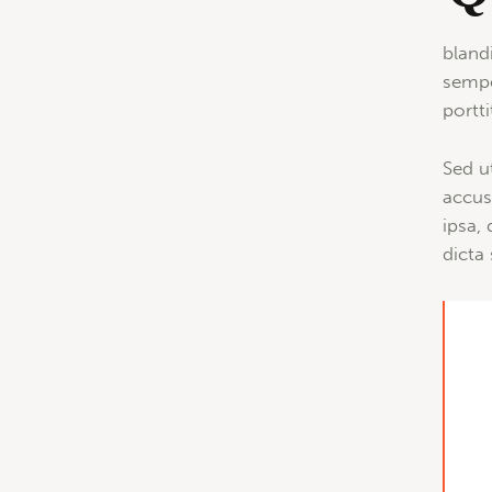
bland
sempe
portt
Sed u
accus
ipsa, 
dicta