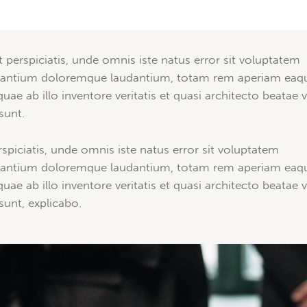
t perspiciatis, unde omnis iste natus error sit voluptatem
antium doloremque laudantium, totam rem aperiam eaq
quae ab illo inventore veritatis et quasi architecto beatae v
sunt.
rspiciatis, unde omnis iste natus error sit voluptatem
antium doloremque laudantium, totam rem aperiam eaq
quae ab illo inventore veritatis et quasi architecto beatae v
 sunt, explicabo.