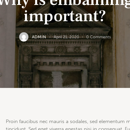
important?
ADMIN
April 21, 2020
0
Comments
Q
Proin faucibus nec mauris a sodales, sed elementum m
tincidunt. Sed eget viverra egestas nisi in consequat. F